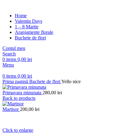
Home
Valentin Days
1 – 8 Martie
Aranjamente florale
Buchete de flori
Contul meu
Search
0
items
0,00
lei
Menu
0
items
0,00
lei
Prima pagină
Buchete de flori
Yello nice
Primavara minunata
280,00
lei
Back to products
Martisor
200,00
lei
Click to enlarge