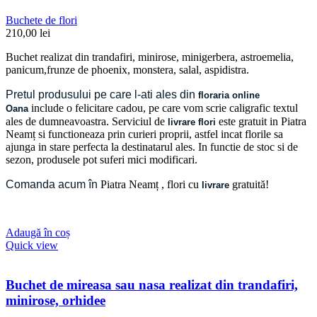
Buchete de flori
210,00
lei
Buchet realizat din trandafiri, minirose, minigerbera, astroemelia,
panicum,frunze de phoenix, monstera, salal, aspidistra.
Pretul produsului pe care l-ati ales din
floraria online
include o felicitare cadou, pe care vom scrie caligrafic textul
Oana
ales de dumneavoastra. Serviciul de
este gratuit in Piatra
livrare flori
Neamț si functioneaza prin curieri proprii, astfel incat florile sa
ajunga in stare perfecta la destinatarul ales. In functie de stoc si de
sezon, produsele pot suferi mici modificari.
Comanda acum în
Piatra Neamț
, flori cu
gratuită!
livrare
Adaugă în coș
Quick view
Buchet de mireasa sau nasa realizat din trandafiri,
minirose, orhidee