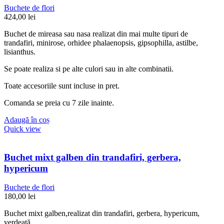
Buchete de flori
424,00
lei
Buchet de mireasa sau nasa realizat din mai multe tipuri de
trandafiri, minirose, orhidee phalaenopsis, gipsophilla, astilbe,
lisianthus.
Se poate realiza si pe alte culori sau in alte combinatii.
Toate accesoriile sunt incluse in pret.
Comanda se preia cu 7 zile inainte.
Adaugă în coș
Quick view
Buchet mixt galben din trandafiri, gerbera,
hypericum
Buchete de flori
180,00
lei
Buchet mixt galben,realizat din trandafiri, gerbera, hypericum,
verdeață.