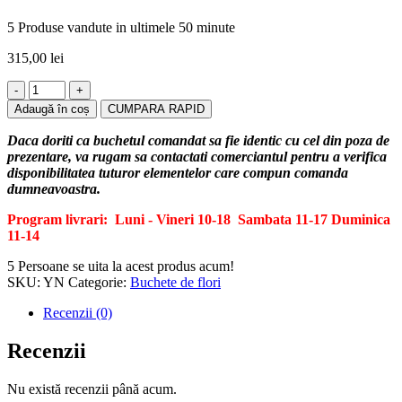
5
Produse vandute in ultimele 50 minute
315,00
lei
Cantitate
Yello
Adaugă în coș
CUMPARA RAPID
nice
Daca doriti ca buchetul comandat sa fie identic cu cel din poza de
prezentare, va rugam sa contactati comerciantul pentru a verifica
disponibilitatea tuturor elementelor care compun comanda
dumneavoastra.
Program livrari: Luni - Vineri 10-18
Sambata 11-17
Duminica
11-14
5
Persoane se uita la acest produs acum!
SKU:
YN
Categorie:
Buchete de flori
Recenzii (0)
Recenzii
Nu există recenzii până acum.