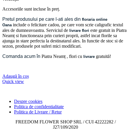
Accesoriile sunt incluse în preț.
Pretul produsului pe care l-ati ales din
floraria online
include o felicitare cadou, pe care vom scrie caligrafic textul
Oana
ales de dumneavoastra. Serviciul de
este gratuit in Piatra
livrare flori
Neamț si functioneaza prin curieri proprii, astfel incat florile sa
ajunga in stare perfecta la destinatarul ales. In functie de stoc si de
sezon, produsele pot suferi mici modificari.
Comanda acum în
Piatra Neamț
, flori cu
gratuită!
livrare
Adaugă în coș
Quick view
Despre cookies
Politica de confidentialitate
Politica de Livrare / Retur
FREEDOM FLOWER SHOP SRL / CUI 42222282 /
J27/109/2020