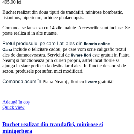
495,00
lei
Buchet realizat din doua tipuri de trandafiri, minirose bombastic,
lisianthus, hipericum, orhidee phalaenopsis.
Comanda se lanseaza cu 14 zile inainte. Accesoriile sunt incluse. Se
poate realiza si in alte nuante.
Pretul produsului pe care l-ati ales din
floraria online
include o felicitare cadou, pe care vom scrie caligrafic textul
Oana
ales de dumneavoastra. Serviciul de
este gratuit in Piatra
livrare flori
Neamț si functioneaza prin curieri proprii, astfel incat florile sa
ajunga in stare perfecta la destinatarul ales. In functie de stoc si de
sezon, produsele pot suferi mici modificari.
Comanda acum în
Piatra Neamț
, flori cu
gratuită!
livrare
Adaugă în coș
Quick view
Buchet realizat din trandafiri, minirose si
minigerbera