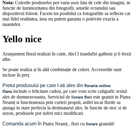
Nota:
Culorile produselor pot varia usor fata de cele din imagini, in
functie de luminozitatea din fotografii, setarile ecranului sau
dispozitivul folosit. Facem tot posibilul ca fotografiile sa reflecte cat
mai fidel realitatea, insa nu putem garanta o potrivire exacta a
nuantelor.
Yello nice
Aranjament floral realizat în cutie, din13 trandafiri galbeni și 6 frezii
albe.
Se poate realiza și în altă combinație de culori. Accesoriile sunt
incluse în preț.
Pretul produsului pe care l-ati ales din
floraria online
include o felicitare cadou, pe care vom scrie caligrafic textul
Oana
ales de dumneavoastra. Serviciul de
este gratuit in Piatra
livrare flori
Neamț si functioneaza prin curieri proprii, astfel incat florile sa
ajunga in stare perfecta la destinatarul ales. In functie de stoc si de
sezon, produsele pot suferi mici modificari.
Comanda acum în
Piatra Neamț
, flori cu
gratuită!
livrare