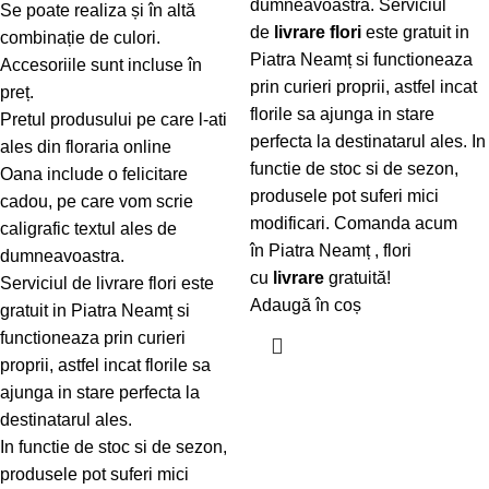
dumneavoastra. Serviciul
Se poate realiza și în altă
de
livrare flori
este gratuit in
combinație de culori.
Piatra Neamț si functioneaza
Accesoriile sunt incluse în
prin curieri proprii, astfel incat
preț.
florile sa ajunga in stare
Pretul produsului pe care l-ati
perfecta la destinatarul ales. In
ales din floraria online
functie de stoc si de sezon,
Oana include o felicitare
produsele pot suferi mici
cadou, pe care vom scrie
modificari. Comanda acum
caligrafic textul ales de
în Piatra Neamț , flori
dumneavoastra.
cu
livrare
gratuită!
Serviciul de livrare flori este
Adaugă în coș
gratuit in Piatra Neamț si
functioneaza prin curieri
proprii, astfel incat florile sa
ajunga in stare perfecta la
destinatarul ales.
In functie de stoc si de sezon,
produsele pot suferi mici