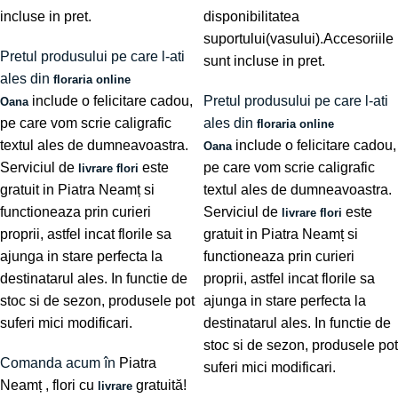
incluse in pret.
disponibilitatea
suportului(vasului).Accesoriile
Pretul produsului pe care l-ati
sunt incluse in pret.
ales din
floraria online
include o felicitare cadou,
Pretul produsului pe care l-ati
Oana
pe care vom scrie caligrafic
ales din
floraria online
textul ales de dumneavoastra.
include o felicitare cadou,
Oana
Serviciul de
este
pe care vom scrie caligrafic
livrare flori
gratuit in Piatra Neamț si
textul ales de dumneavoastra.
functioneaza prin curieri
Serviciul de
este
livrare flori
proprii, astfel incat florile sa
gratuit in Piatra Neamț si
ajunga in stare perfecta la
functioneaza prin curieri
destinatarul ales. In functie de
proprii, astfel incat florile sa
stoc si de sezon, produsele pot
ajunga in stare perfecta la
suferi mici modificari.
destinatarul ales. In functie de
stoc si de sezon, produsele pot
Comanda acum în
Piatra
suferi mici modificari.
Neamț
, flori cu
gratuită!
livrare