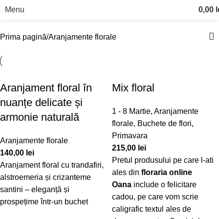
Aranjamente florale
Menu
0,00
l
Categories
Prima pagină
Aranjamente florale
Aranjament floral în
Mix floral
nuanțe delicate și
1 - 8 Martie
,
Aranjamente
armonie naturală
florale
,
Buchete de flori
,
Primavara
Aranjamente florale
215,00
lei
140,00
lei
Pretul produsului pe care l-ati
Aranjament floral cu trandafiri,
ales din
floraria online
alstroemeria și crizanteme
Oana
include o felicitare
santini – eleganță și
cadou, pe care vom scrie
prospețime într-un buchet
caligrafic textul ales de