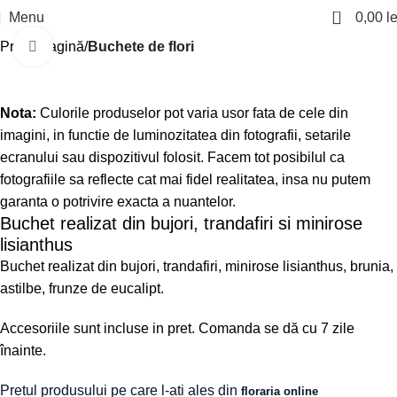
0
Menu
0,00
le
Prima pagină
Buchete de flori
Click to enlarge
Nota:
Culorile produselor pot varia usor fata de cele din
imagini, in functie de luminozitatea din fotografii, setarile
ecranului sau dispozitivul folosit. Facem tot posibilul ca
fotografiile sa reflecte cat mai fidel realitatea, insa nu putem
garanta o potrivire exacta a nuantelor.
Buchet realizat din bujori, trandafiri si minirose
lisianthus
Buchet realizat din bujori, trandafiri, minirose lisianthus, brunia,
astilbe, frunze de eucalipt.
Accesoriile sunt incluse in pret. Comanda se dă cu 7 zile
înainte.
Pretul produsului pe care l-ati ales din
floraria online