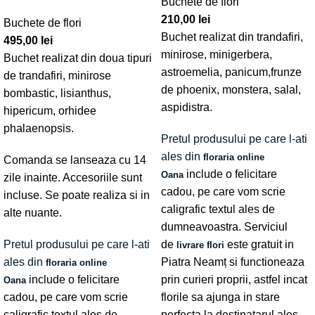
Buchete de flori
210,00
lei
Buchete de flori
Buchet realizat din trandafiri,
495,00
lei
minirose, minigerbera,
Buchet realizat din doua tipuri
astroemelia, panicum,frunze
de trandafiri, minirose
de phoenix, monstera, salal,
bombastic, lisianthus,
aspidistra.
hipericum, orhidee
phalaenopsis.
Pretul produsului pe care l-ati
ales din
floraria online
Comanda se lanseaza cu 14
include o felicitare
Oana
zile inainte. Accesoriile sunt
cadou, pe care vom scrie
incluse. Se poate realiza si in
caligrafic textul ales de
alte nuante.
dumneavoastra. Serviciul
Pretul produsului pe care l-ati
de
este gratuit in
livrare flori
ales din
Piatra Neamț si functioneaza
floraria online
include o felicitare
prin curieri proprii, astfel incat
Oana
cadou, pe care vom scrie
florile sa ajunga in stare
caligrafic textul ales de
perfecta la destinatarul ales.