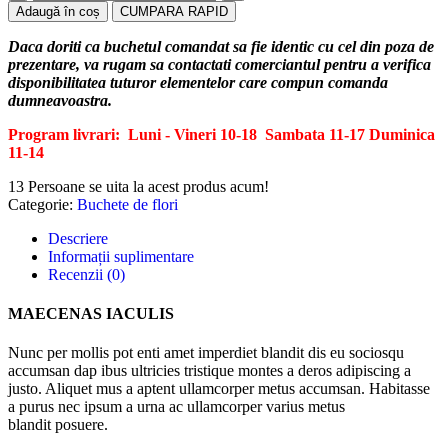
Adaugă în coș
CUMPARA RAPID
Daca doriti ca buchetul comandat sa fie identic cu cel din poza de
prezentare, va rugam sa contactati comerciantul pentru a verifica
disponibilitatea tuturor elementelor care compun comanda
dumneavoastra.
Program livrari: Luni - Vineri 10-18
Sambata 11-17
Duminica
11-14
13
Persoane se uita la acest produs acum!
Categorie:
Buchete de flori
Descriere
Informații suplimentare
Recenzii (0)
MAECENAS IACULIS
Nunc per mollis pot enti amet imperdiet blandit dis eu sociosqu
accumsan dap ibus ultricies tristique montes a deros adipiscing a
justo. Aliquet mus a aptent ullamcorper metus accumsan. Habitasse
a purus nec ipsum a urna ac ullamcorper varius metus
blandit posuere.