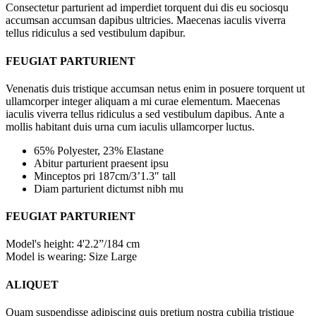
Consectetur parturient ad imperdiet torquent dui dis eu sociosqu
accumsan accumsan dapibus ultricies. Maecenas iaculis viverra
tellus ridiculus a sed vestibulum dapibur.
FEUGIAT PARTURIENT
Venenatis duis tristique accumsan netus enim in posuere torquent ut
ullamcorper integer aliquam a mi curae elementum. Maecenas
iaculis viverra tellus ridiculus a sed vestibulum dapibus. Ante a
mollis habitant duis urna cum iaculis ullamcorper luctus.
65% Polyester, 23% Elastane
Abitur parturient praesent ipsu
Minceptos pri 187cm/3’1.3″ tall
Diam parturient dictumst nibh mu
FEUGIAT PARTURIENT
Model's height: 4'2.2”/184 cm
Model is wearing: Size Large
ALIQUET
Quam suspendisse adipiscing quis pretium nostra cubilia tristique