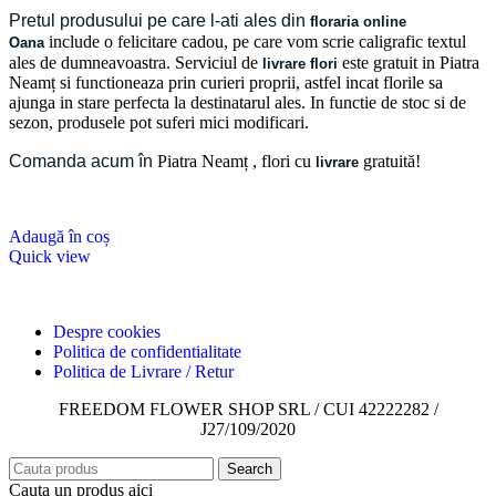
Pretul produsului pe care l-ati ales din
floraria online
include o felicitare cadou, pe care vom scrie caligrafic textul
Oana
ales de dumneavoastra. Serviciul de
este gratuit in Piatra
livrare flori
Neamț si functioneaza prin curieri proprii, astfel incat florile sa
ajunga in stare perfecta la destinatarul ales. In functie de stoc si de
sezon, produsele pot suferi mici modificari.
Comanda acum în
Piatra Neamț
, flori cu
gratuită!
livrare
Adaugă în coș
Quick view
Despre cookies
Politica de confidentialitate
Politica de Livrare / Retur
FREEDOM FLOWER SHOP SRL / CUI 42222282 /
J27/109/2020
Search
Cauta un produs aici