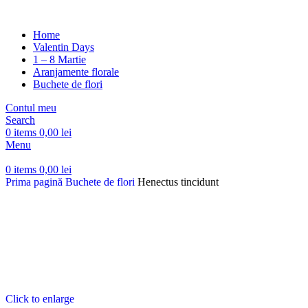
Home
Valentin Days
1 – 8 Martie
Aranjamente florale
Buchete de flori
Contul meu
Search
0
items
0,00
lei
Menu
0
items
0,00
lei
Prima pagină
Buchete de flori
Henectus tincidunt
Click to enlarge