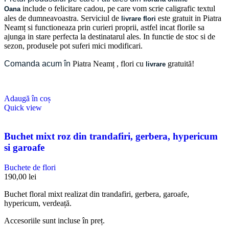
include o felicitare cadou, pe care vom scrie caligrafic textul
Oana
ales de dumneavoastra. Serviciul de
este gratuit in Piatra
livrare flori
Neamț si functioneaza prin curieri proprii, astfel incat florile sa
ajunga in stare perfecta la destinatarul ales. In functie de stoc si de
sezon, produsele pot suferi mici modificari.
Comanda acum în
Piatra Neamț
, flori cu
gratuită!
livrare
Adaugă în coș
Quick view
Buchet mixt roz din trandafiri, gerbera, hypericum
si garoafe
Buchete de flori
190,00
lei
Buchet floral mixt realizat din trandafiri, gerbera, garoafe,
hypericum, verdeață.
Accesoriile sunt incluse în preț.