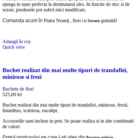
ajunga in stare perfecta la destinatarul ales. In functie de stoc si de
sezon, produsele pot suferi mici modificari.
Comanda acum în
Piatra Neamț
, flori cu
gratuită!
livrare
Adaugă în coș
Quick view
Buchet realizat din mai multe tipuri de trandafiei,
minirose si frezi
Buchete de flori
525,00
lei
Buchet realizat din mai multe tipuri de trandafiei, minirose, frezii,
lisianthus, scabiosa, eucalipt.
Accesoriile sunt incluse in pret. Se poate realiza si in alte combinatii
de culori.
Pretul produsului pe care l-ati ales din
floraria online