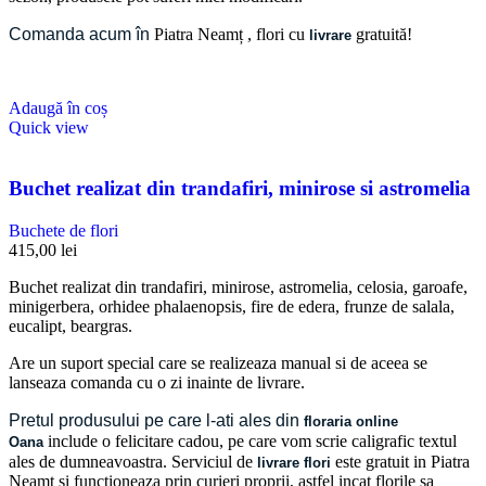
Comanda acum în
Piatra Neamț
, flori cu
gratuită!
livrare
Adaugă în coș
Quick view
Buchet realizat din trandafiri, minirose si astromelia
Buchete de flori
415,00
lei
Buchet realizat din trandafiri, minirose, astromelia, celosia, garoafe,
minigerbera, orhidee phalaenopsis, fire de edera, frunze de salala,
eucalipt, beargras.
Are un suport special care se realizeaza manual si de aceea se
lanseaza comanda cu o zi inainte de livrare.
Pretul produsului pe care l-ati ales din
floraria online
include o felicitare cadou, pe care vom scrie caligrafic textul
Oana
ales de dumneavoastra. Serviciul de
este gratuit in Piatra
livrare flori
Neamț si functioneaza prin curieri proprii, astfel incat florile sa