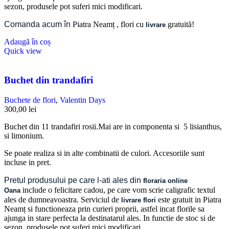
sezon, produsele pot suferi mici modificari.
Comanda acum în
Piatra Neamț
, flori cu
gratuită!
livrare
Adaugă în coș
Quick view
Buchet din trandafiri
Buchete de flori
,
Valentin Days
300,00
lei
Buchet din 11 trandafiri rosii.Mai are in componenta si 5 lisianthus,
si limonium.
Se poate realiza si in alte combinatii de culori. Accesoriile sunt
incluse in pret.
Pretul produsului pe care l-ati ales din
floraria online
include o felicitare cadou, pe care vom scrie caligrafic textul
Oana
ales de dumneavoastra. Serviciul de
este gratuit in Piatra
livrare flori
Neamț si functioneaza prin curieri proprii, astfel incat florile sa
ajunga in stare perfecta la destinatarul ales. In functie de stoc si de
sezon, produsele pot suferi mici modificari.