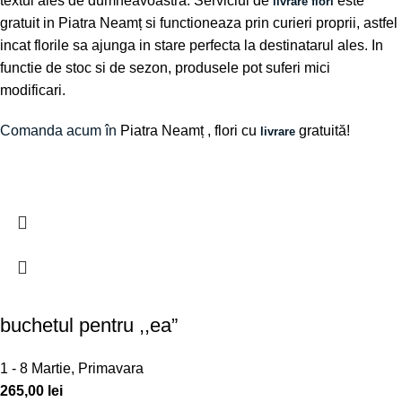
textul ales de dumneavoastra. Serviciul de
este
livrare flori
gratuit in Piatra Neamț si functioneaza prin curieri proprii, astfel
incat florile sa ajunga in stare perfecta la destinatarul ales. In
functie de stoc si de sezon, produsele pot suferi mici
modificari.
Comanda acum în
Piatra Neamț
, flori cu
gratuită!
livrare
buchetul pentru ,,ea”
1 - 8 Martie
,
Primavara
265,00
lei