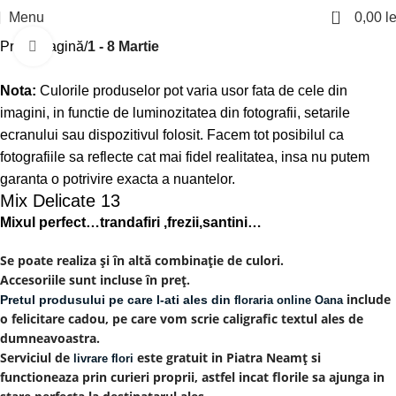
0
Menu
0,00
le
Prima pagină
1 - 8 Martie
Click to enlarge
Nota:
Culorile produselor pot varia usor fata de cele din
imagini, in functie de luminozitatea din fotografii, setarile
ecranului sau dispozitivul folosit. Facem tot posibilul ca
fotografiile sa reflecte cat mai fidel realitatea, insa nu putem
garanta o potrivire exacta a nuantelor.
Mix Delicate 13
Mixul perfect…trandafiri ,frezii,santini…
Se poate realiza și în altă combinație de culori.
Accesoriile sunt incluse în preț.
include
Pretul produsului pe care l-ati ales din
floraria online Oana
o felicitare cadou, pe care vom scrie caligrafic textul ales de
dumneavoastra.
Serviciul de
este gratuit in Piatra Neamț si
livrare flori
functioneaza prin curieri proprii, astfel incat florile sa ajunga in