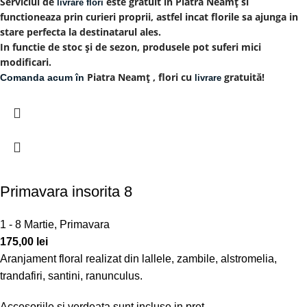
Serviciul de
este gratuit in Piatra Neamț si
livrare flori
functioneaza prin curieri proprii, astfel incat florile sa ajunga in
stare perfecta la destinatarul ales.
In functie de stoc și de sezon, produsele pot suferi mici
modificari.
Piatra Neamț , flori cu
gratuită!
Comanda acum în
livrare
Primavara insorita 8
1 - 8 Martie
,
Primavara
175,00
lei
Aranjament floral realizat din lallele, zambile, alstromelia,
trandafiri, santini, ranunculus.
Accesoriile si verdeata sunt incluse in pret.