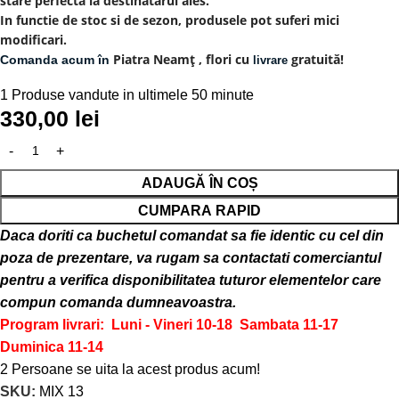
stare perfecta la destinatarul ales.
In functie de stoc si de sezon, produsele pot suferi mici
modificari.
Piatra Neamț
, flori cu
gratuită!
Comanda acum în
livrare
1
Produse vandute in ultimele 50 minute
330,00
lei
ADAUGĂ ÎN COȘ
CUMPARA RAPID
Daca doriti ca buchetul comandat sa fie identic cu cel din
poza de prezentare, va rugam sa contactati comerciantul
pentru a verifica disponibilitatea tuturor elementelor care
compun comanda dumneavoastra.
Program livrari: Luni - Vineri 10-18
Sambata 11-17
Duminica 11-14
2
Persoane se uita la acest produs acum!
SKU:
MIX 13