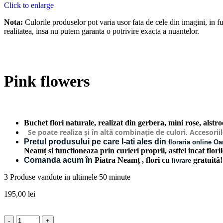
Click to enlarge
Nota:
Culorile produselor pot varia usor fata de cele din imagini, in fun
realitatea, insa nu putem garanta o potrivire exacta a nuantelor.
Pink flowers
Buchet flori naturale, realizat din gerbera, mini rose, alst
Se poate realiza și în altă combinație de culori. Accesoriil
Pretul produsului pe care l-ati ales din
floraria online O
Neamț si functioneaza prin curieri proprii, astfel incat flori
Comanda acum în
Piatra Neamț
, flori cu
gratuită
livrare
3
Produse vandute in ultimele 50 minute
195,00
lei