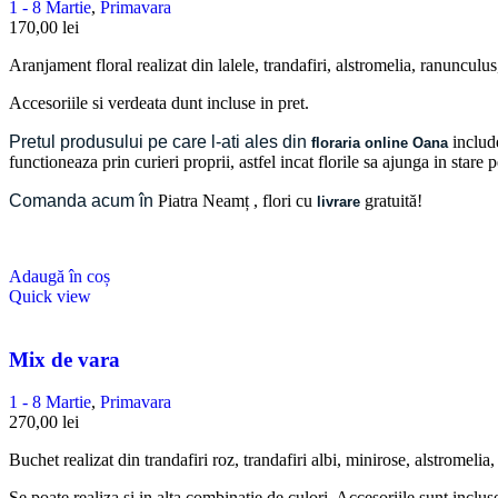
1 - 8 Martie
,
Primavara
170,00
lei
Aranjament floral realizat din lalele, trandafiri, alstromelia, ranunculus,
Accesoriile si verdeata dunt incluse in pret.
Pretul produsului pe care l-ati ales din
include
floraria online Oana
functioneaza prin curieri proprii, astfel incat florile sa ajunga in stare
Comanda acum în
Piatra Neamț
, flori cu
gratuită!
livrare
Adaugă în coș
Quick view
Mix de vara
1 - 8 Martie
,
Primavara
270,00
lei
Buchet realizat din trandafiri roz, trandafiri albi, minirose, alstromelia,
Se poate realiza si in alta combinatie de culori. Accesoriile sunt inclus