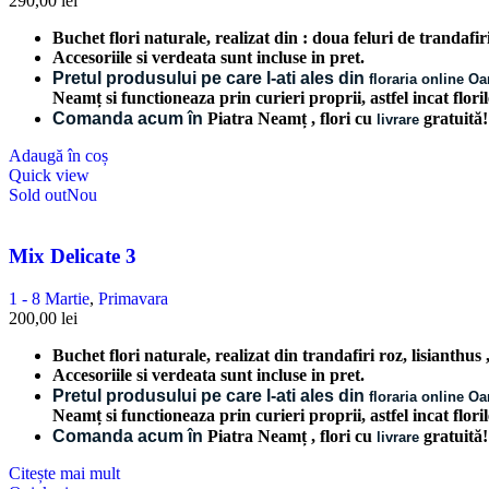
290,00
lei
Buchet flori naturale, realizat din : doua feluri de trandafiri, 
Accesoriile si verdeata sunt incluse in pret.
Pretul produsului pe care l-ati ales din
floraria online O
Neamț si functioneaza prin curieri proprii, astfel incat flori
Comanda acum în
Piatra Neamț
, flori cu
gratuită
livrare
Adaugă în coș
Quick view
Sold out
Nou
Mix Delicate 3
1 - 8 Martie
,
Primavara
200,00
lei
Buchet flori naturale, realizat din trandafiri roz, lisianthu
Accesoriile si verdeata sunt incluse in pret.
Pretul produsului pe care l-ati ales din
floraria online O
Neamț si functioneaza prin curieri proprii, astfel incat flori
Comanda acum în
Piatra Neamț , flori cu
gratuită
livrare
Citește mai mult