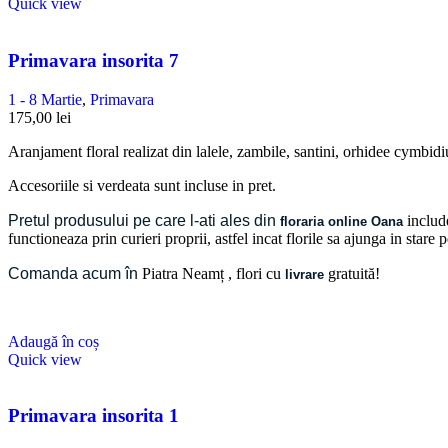
Quick view
Primavara insorita 7
1 - 8 Martie
,
Primavara
175,00
lei
Aranjament floral realizat din lalele, zambile, santini, orhidee cymbid
Accesoriile si verdeata sunt incluse in pret.
Pretul produsului pe care l-ati ales din
include
floraria online Oana
functioneaza prin curieri proprii, astfel incat florile sa ajunga in stare
Comanda acum în
Piatra Neamț
, flori cu
gratuită!
livrare
Adaugă în coș
Quick view
Primavara insorita 1