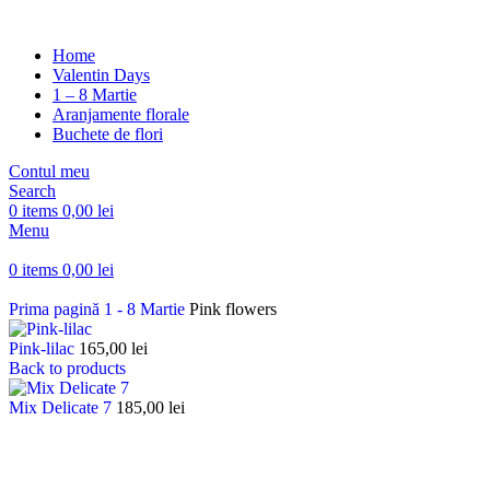
Home
Valentin Days
1 – 8 Martie
Aranjamente florale
Buchete de flori
Contul meu
Search
0
items
0,00
lei
Menu
0
items
0,00
lei
Prima pagină
1 - 8 Martie
Pink flowers
Pink-lilac
165,00
lei
Back to products
Mix Delicate 7
185,00
lei