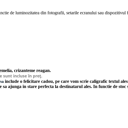
ctie de luminozitatea din fotografii, setarile ecranului sau dispozitivul fo
roemelia, crizanteme reagan.
e sunt incluse în preț.
include o felicitare cadou, pe care vom scrie caligrafic textul a
ana
le sa ajunga in stare perfecta la destinatarul ales. In functie de stoc
!