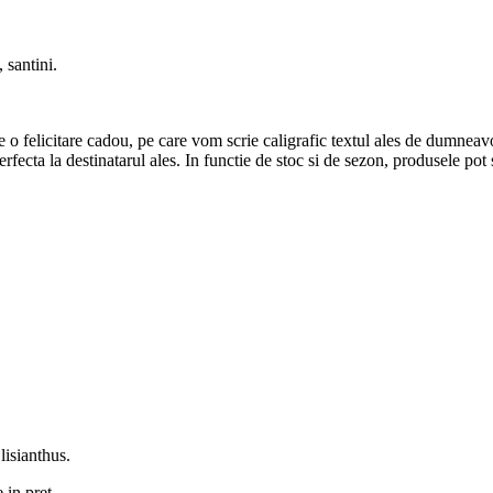
 santini.
 o felicitare cadou, pe care vom scrie caligrafic textul ales de dumneav
 perfecta la destinatarul ales. In functie de stoc si de sezon, produsele pot
 lisianthus.
e in pret.