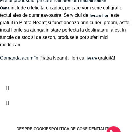
Pretul produsului pe care l-ati ales din
floraria online
include o felicitare cadou, pe care vom scrie caligrafic
Oana
textul ales de dumneavoastra. Serviciul de
este
livrare flori
gratuit in Piatra Neamț si functioneaza prin curieri proprii, astfel
incat florile sa ajunga in stare perfecta la destinatarul ales. In
functie de stoc si de sezon, produsele pot suferi mici
modificari.
Comanda acum în
Piatra Neamț
, flori cu
gratuită!
livrare
DESPRE COOKIES
POLITICA DE CONFIDENTIALITATE