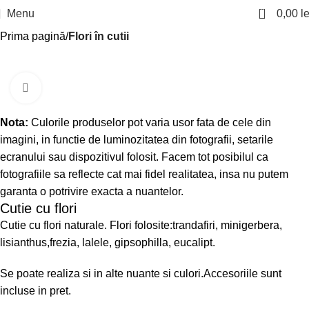
0
Menu
0,00
le
Prima pagină
Flori în cutii
Click to enlarge
Nota:
Culorile produselor pot varia usor fata de cele din
imagini, in functie de luminozitatea din fotografii, setarile
ecranului sau dispozitivul folosit. Facem tot posibilul ca
fotografiile sa reflecte cat mai fidel realitatea, insa nu putem
garanta o potrivire exacta a nuantelor.
Cutie cu flori
Cutie cu flori naturale. Flori folosite:trandafiri, minigerbera,
lisianthus,frezia, lalele, gipsophilla, eucalipt.
Se poate realiza si in alte nuante si culori.Accesoriile sunt
incluse in pret.