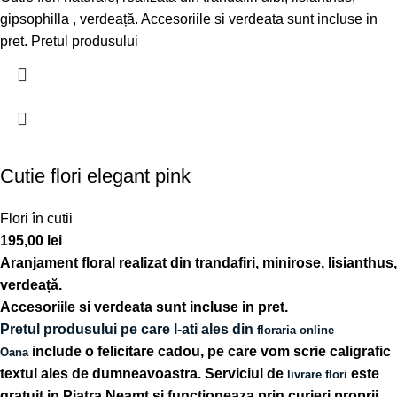
gipsophilla , verdeață. Accesoriile si verdeata sunt incluse in
pret. Pretul produsului
Cutie flori elegant pink
Flori în cutii
195,00
lei
Aranjament floral realizat din trandafiri, minirose, lisianthus,
verdeață.
Accesoriile si verdeata sunt incluse in pret.
Pretul produsului pe care l-ati ales din
floraria online
include o felicitare cadou, pe care vom scrie caligrafic
Oana
textul ales de dumneavoastra. Serviciul de
este
livrare flori
gratuit in Piatra Neamț si functioneaza prin curieri proprii,