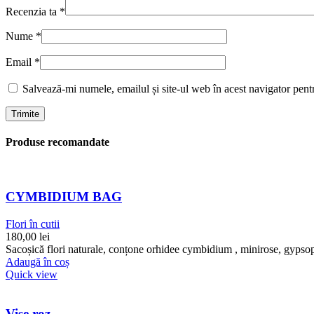
Recenzia ta
*
Nume
*
Email
*
Salvează-mi numele, emailul și site-ul web în acest navigator pent
Produse recomandate
CYMBIDIUM BAG
Flori în cutii
180,00
lei
Sacoșică flori naturale, conțone orhidee cymbidium , minirose, gypsophi
Adaugă în coș
Quick view
Vise roz