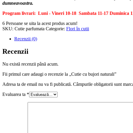
naturali
dumneavoastra.
Program livrari: Luni - Vineri 10-18
Sambata 11-17
Duminica 1
6
Persoane se uita la acest produs acum!
SKU:
Cutie parfumata
Categorie:
Flori în cutii
Recenzii (0)
Recenzii
Nu există recenzii până acum.
Fii primul care adaugi o recenzie la „Cutie cu bujori naturali”
Adresa ta de email nu va fi publicată.
Câmpurile obligatorii sunt marc
Evaluarea ta
*