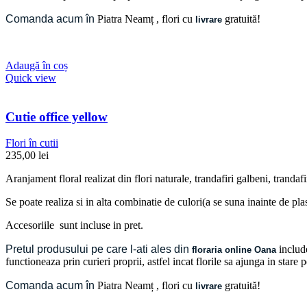
Comanda acum în
Piatra Neamț
, flori cu
gratuită!
livrare
Adaugă în coș
Quick view
Cutie office yellow
Flori în cutii
235,00
lei
Aranjament floral realizat din flori naturale, trandafiri galbeni, trandaf
Se poate realiza si in alta combinatie de culori(a se suna inainte de pla
Accesoriile sunt incluse in pret.
Pretul produsului pe care l-ati ales din
include
floraria online Oana
functioneaza prin curieri proprii, astfel incat florile sa ajunga in stare
Comanda acum în
Piatra Neamț
, flori cu
gratuită!
livrare