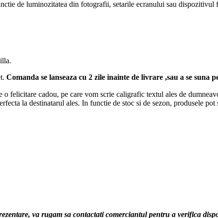
ctie de luminozitatea din fotografii, setarile ecranului sau dispozitivul fo
lla.
et.
Comanda se lanseaza cu 2 zile inainte de livrare ,sau a se suna pe
 o felicitare cadou, pe care vom scrie caligrafic textul ales de dumneav
 perfecta la destinatarul ales. In functie de stoc si de sezon, produsele pot
prezentare, va rugam sa contactati comerciantul pentru a verifica di