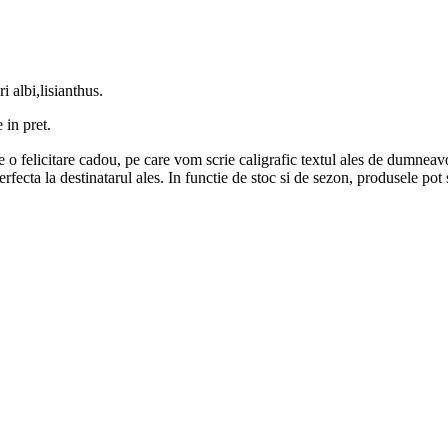
i albi,lisianthus.
e in pret.
 o felicitare cadou, pe care vom scrie caligrafic textul ales de dumneav
 perfecta la destinatarul ales. In functie de stoc si de sezon, produsele pot