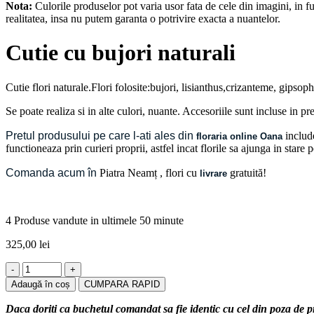
Nota:
Culorile produselor pot varia usor fata de cele din imagini, in fun
realitatea, insa nu putem garanta o potrivire exacta a nuantelor.
Cutie cu bujori naturali
Cutie flori naturale.Flori folosite:bujori, lisianthus,crizanteme, gipsophi
Se poate realiza si in alte culori, nuante. Accesoriile sunt incluse in pr
Pretul produsului pe care l-ati ales din
include
floraria online Oana
functioneaza prin curieri proprii, astfel incat florile sa ajunga in stare
Comanda acum în
Piatra Neamț
, flori cu
gratuită!
livrare
4
Produse vandute in ultimele 50 minute
325,00
lei
Cantitate
Cutie
Adaugă în coș
CUMPARA RAPID
cu
bujori
Daca doriti ca buchetul comandat sa fie identic cu cel din poza de 