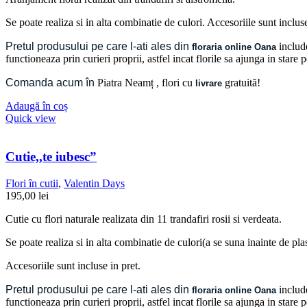
Se poate realiza si in alta combinatie de culori. Accesoriile sunt incluse
Pretul produsului pe care l-ati ales din
include
floraria online Oana
functioneaza prin curieri proprii, astfel incat florile sa ajunga in stare
Comanda acum în
Piatra Neamț
, flori cu
gratuită!
livrare
Adaugă în coș
Quick view
Cutie,,te iubesc”
Flori în cutii
,
Valentin Days
195,00
lei
Cutie cu flori naturale realizata din 11 trandafiri rosii si verdeata.
Se poate realiza si in alta combinatie de culori(a se suna inainte de pla
Accesoriile sunt incluse in pret.
Pretul produsului pe care l-ati ales din
include
floraria online Oana
functioneaza prin curieri proprii, astfel incat florile sa ajunga in stare