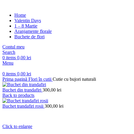
Home
Valentin Days
1 – 8 Martie
Aranjamente florale
Buchete de flori
Contul meu
Search
0
items
0,00
lei
Menu
0
items
0,00
lei
Prima pagină
Flori în cutii
Cutie cu bujori naturali
Buchet din trandafiri
300,00
lei
Back to products
Buchet trandafiri rosii
300,00
lei
Click to enlarge