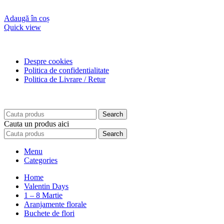
Adaugă în coș
Quick view
Despre cookies
Politica de confidentialitate
Politica de Livrare / Retur
Search
Cauta un produs aici
Search
Menu
Categories
Home
Valentin Days
1 – 8 Martie
Aranjamente florale
Buchete de flori