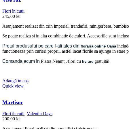
Flori în cutii
245,00
lei
Aranjament realizat din crin imperial, trandafiri, minigerbera, bumbisor
Se poate realiza si in alta combinatie de culori. Accesoriile sunt inclus
Pretul produsului pe care l-ati ales din
include
floraria online Oana
functioneaza prin curieri proprii, astfel incat florile sa ajunga in stare
Comanda acum în
Piatra Neamț
, flori cu
gratuită!
livrare
Adaugă în coș
Quick view
Martisor
Flori în cutii
,
Valentin Days
200,00
lei
Aranjament floral realizat din trandafiri si alstromelia.