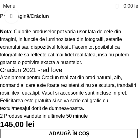
0
Menu
0,00
le
Prima pagină
Crăciun
Click to enlarge
Nota:
Culorile produselor pot varia usor fata de cele din
imagini, in functie de luminozitatea din fotografii, setarile
ecranului sau dispozitivul folosit. Facem tot posibilul ca
fotografiile sa reflecte cat mai fidel realitatea, insa nu putem
garanta o potrivire exacta a nuantelor.
Craciun 2021 -red love
Aranjament pentru Craciun realizat din brad natural, alb,
normandia, care este foarte rezistent si nu se scutura, trandafiri
rosii, ilex, eucalipt. Vasul si accesoriile sunt incluse in pret.
Felicitarea este gratuita si se va scrie caligrafic cu
textul/mesajul dorit de dumneavoastra.
2
Produse vandute in ultimele 50 minute
145,00
lei
ADAUGĂ ÎN COȘ