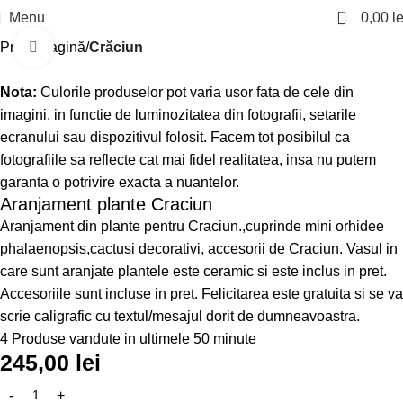
0
Menu
0,00
le
Prima pagină
Crăciun
Click to enlarge
Nota:
Culorile produselor pot varia usor fata de cele din
imagini, in functie de luminozitatea din fotografii, setarile
ecranului sau dispozitivul folosit. Facem tot posibilul ca
fotografiile sa reflecte cat mai fidel realitatea, insa nu putem
garanta o potrivire exacta a nuantelor.
Aranjament plante Craciun
Aranjament din plante pentru Craciun.,cuprinde mini orhidee
phalaenopsis,cactusi decorativi, accesorii de Craciun. Vasul in
care sunt aranjate plantele este ceramic si este inclus in pret.
Accesoriile sunt incluse in pret. Felicitarea este gratuita si se va
scrie caligrafic cu textul/mesajul dorit de dumneavoastra.
4
Produse vandute in ultimele 50 minute
245,00
lei