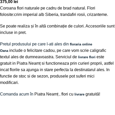
375,00
lei
Coroana flori naturale pe cadru de brad natural. Flori
folosite:crim imperial alb Siberia, trandafiri rosii, crizanteme.
Se poate realiza și în altă combinație de culori. Accesoriile sunt
incluse in pret.
Pretul produsului pe care l-ati ales din
floraria online
include o felicitare cadou, pe care vom scrie caligrafic
Oana
textul ales de dumneavoastra. Serviciul de
este
livrare flori
gratuit in Piatra Neamț si functioneaza prin curieri proprii, astfel
incat florile sa ajunga in stare perfecta la destinatarul ales. In
functie de stoc si de sezon, produsele pot suferi mici
modificari.
Comanda acum în
Piatra Neamț
, flori cu
gratuită!
livrare