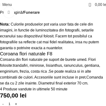
0
Menu
0,00
le
Prima pagină
Funerare
Click to enlarge
Nota:
Culorile produselor pot varia usor fata de cele din
imagini, in functie de luminozitatea din fotografii, setarile
ecranului sau dispozitivul folosit. Facem tot posibilul ca
fotografiile sa reflecte cat mai fidel realitatea, insa nu putem
garanta o potrivire exacta a nuantelor.
Coroana flori naturale F8
Coroana din flori naturale pe suport de burete umed. Flori
folosite:trandafiri, minirose, lisianthus, ranunculus, gentiana,
enginirium, frezia, costa rica .Se poate realiza si in alte
combinatii de culori. Accesoriile sunt incluse in pret.Comanda
se da cu 2 zile inainte. Diametrul final exterior 70 cm.
4
Produse vandute in ultimele 50 minute
750,00
lei