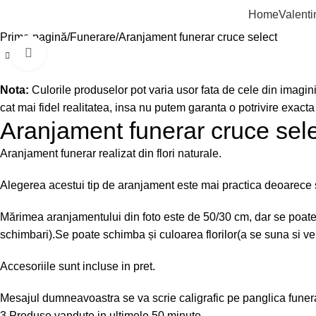
Home
Valent
Prima pagină
Funerare
Aranjament funerar cruce select
Click to enlarge
Nota:
Culorile produselor pot varia usor fata de cele din imagini, 
cat mai fidel realitatea, insa nu putem garanta o potrivire exacta
Aranjament funerar cruce sel
Aranjament funerar realizat din flori naturale.
Alegerea acestui tip de aranjament este mai practica deoarece sup
Mărimea aranjamentului din foto este de 50/30 cm, dar se poate re
schimbari).Se poate schimba și culoarea florilor(a se suna si veri
Accesoriile sunt incluse in pret.
Mesajul dumneavoastra se va scrie caligrafic pe panglica funer
3
Produse vandute in ultimele 50 minute