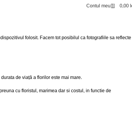
0
Contul meu
0,00
l
ispozitivul folosit. Facem tot posibilul ca fotografiile sa reflecte
durata de viață a florilor este mai mare.
reuna cu floristul, marimea dar si costul, in functie de