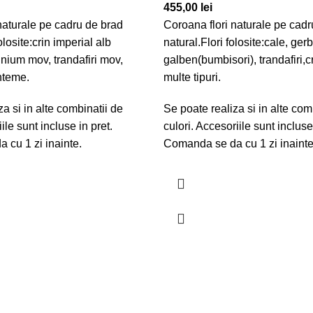
455,00
lei
naturale pe cadru de brad
Coroana flori naturale pe cadr
olosite:crin imperial alb
natural.Flori folosite:cale, ger
inium mov, trandafiri mov,
galben(bumbisori), trandafiri,
nteme.
multe tipuri.
a si in alte combinatii de
Se poate realiza si in alte com
ile sunt incluse in pret.
culori. Accesoriile sunt incluse
 cu 1 zi inainte.
Comanda se da cu 1 zi inainte