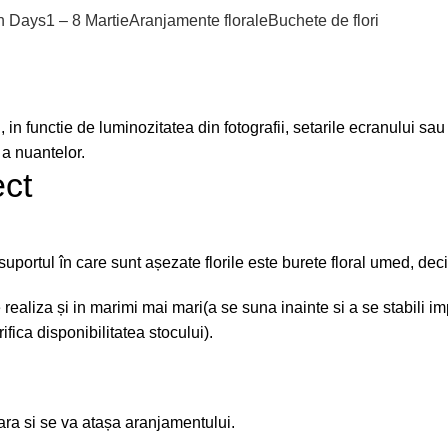
in Days
1 – 8 Martie
Aranjamente florale
Buchete de flori
in functie de luminozitatea din fotografii, setarile ecranului sau d
 a nuantelor.
ect
ortul în care sunt așezate florile este burete floral umed, deci 
aliza și in marimi mai mari(a se suna inainte si a se stabili imp
fica disponibilitatea stocului).
ara si se va atașa aranjamentului.