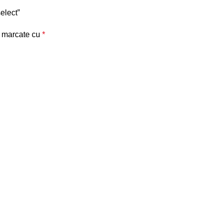
elect”
t marcate cu
*