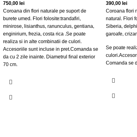
750,00
lei
390,00
lei
Coroana din flori naturale pe suport de
Coroana flori 
burete umed. Flori folosite:trandafiri,
natural. Flori f
minirose, lisianthus, ranunculus, gentiana,
Siberia, delph
enginirium, frezia, costa rica .Se poate
garoafe, criza
realiza si in alte combinatii de culori.
Se poate realiz
Accesoriile sunt incluse in pret.Comanda se
culori.Accesori
da cu 2 zile inainte. Diametrul final exterior
Comanda se da
70 cm.