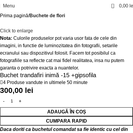
0
Menu
0,00
le
Prima pagină
Buchete de flori
Click to enlarge
Nota:
Culorile produselor pot varia usor fata de cele din
imagini, in functie de luminozitatea din fotografii, setarile
ecranului sau dispozitivul folosit. Facem tot posibilul ca
fotografiile sa reflecte cat mai fidel realitatea, insa nu putem
garanta o potrivire exacta a nuantelor.
Buchet trandafiri inimă -15 +gipsofila
4
Produse vandute in ultimele 50 minute
300,00
lei
ADAUGĂ ÎN COȘ
CUMPARA RAPID
Daca doriti ca buchetul comandat sa fie identic cu cel din