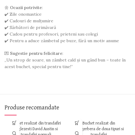
🌼
Ocazii potrivite
:
✔️ Zile onomastice
✔️ Cadouri de mulțumire
✔️ Sărbători de primăvară
✔️ Cadou pentru profesori, prieteni sau colegi
✔️ Pentru a aduce zâmbetul pe buze, fără un motiv anume
💌
Sugestie pentru felicitare
:
„Un strop de soare, un zâmbet cald și un gând bun – toate în
acest buchet, special pentru tine!”
Produse recomandate
Buchet realizat din trandafiri
Buchet realizat din
englezesti David Austin si
minigerbera de doua tipuri si
trandafiri normali
trandafiri