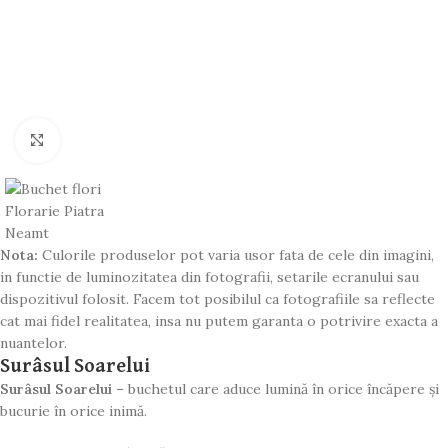
Click to enlarge
Nota:
Culorile produselor pot varia usor fata de cele din imagini,
in functie de luminozitatea din fotografii, setarile ecranului sau
dispozitivul folosit. Facem tot posibilul ca fotografiile sa reflecte
cat mai fidel realitatea, insa nu putem garanta o potrivire exacta a
nuantelor.
Surâsul Soarelui
Surâsul
Soarelui
–
buchetul
care
aduce
lumină
în
orice
încăpere
și
bucurie
în
orice
inimă
.