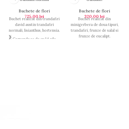
Buchete de flori
Buchete de flori
725,00
lei
320,00
lei
Buchet realizat din trandafiri
Buchet realizat din
david austin trandafiri
minigerbera de doua tipuri,
normali, lisianthus, hortensia.
trandafiri, frunze de salal si
frunze de eucalipt.
Comanda se da cu 14 zile
inainte. Se poate realiza si in
Se poate realiza si in alte
alte nuante, culori.
nuante, culori.Accesoriile
Accesoriile sunt incluse.
sunt incluse in pret.
Pretul produsului pe care l-ati
Pretul produsului pe care l-ati
floraria online
floraria online
ales din
ales din
include o felicitare
include o felicitare
Oana
Oana
cadou, pe care vom scrie
cadou, pe care vom scrie
caligrafic textul ales de
caligrafic textul ales de
dumneavoastra. Serviciul
dumneavoastra. Serviciul
de
este gratuit in
de
este gratuit in
livrare flori
livrare flori
Piatra Neamț si functioneaza
Piatra Neamț si functioneaza
prin curieri proprii, astfel
prin curieri proprii, astfel
incat florile sa ajunga in stare
incat florile sa ajunga in stare
perfecta la destinatarul ales.
perfecta la destinatarul ales.