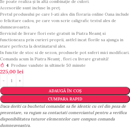
Se poate realiza și în altă combinație de culori.
Accesoriile sunt incluse în preț.
Pretul produsului pe care l-ati ales din floraria online Oana include
o felicitare cadou, pe care vom scrie caligrafic textul ales de
dumneavoastra.
Serviciul de livrare flori este gratuit in Piatra Neamț si
functioneaza prin curieri proprii, astfel incat florile sa ajunga in
stare perfecta la destinatarul ales.
In functie de stoc si de sezon, produsele pot suferi mici modificari.
Comanda acum în Piatra Neamț , flori cu livrare gratuită!
4
Produse vandute in ultimele 50 minute
225,00
lei
ADAUGĂ ÎN COȘ
CUMPARA RAPID
Daca doriti ca buchetul comandat sa fie identic cu cel din poza de
prezentare, va rugam sa contactati comerciantul pentru a verifica
disponibilitatea tuturor elementelor care compun comanda
dumneavoastra.