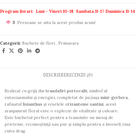
Program livrari: Luni - Vineri 10-18
Sambata 11-17
Duminica 11-14
3
Persoane se uita la acest produs acum!
Categorii:
Buchete de flori
,
Primavara
DESCRIERE
RECENZII (0)
Realizat cu grijă din
trandafiri portocalii
, simbol al
entuziasmului și energiei, completat de jucăușa
mini-gerbera
,
rafinatul
lisianthus
și veselele
crizanteme santini
, acest
aranjament floral este o explozie de vitalitate și culoare.
Este buchetul perfect pentru a transmite un mesaj de
prietenie, recunoștință sau pur și simplu pentru a înveseli ziua
cuiva drag.