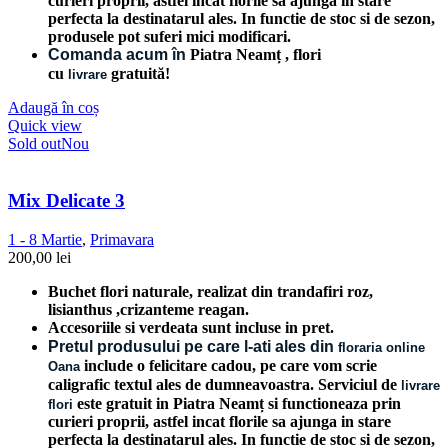
curieri proprii, astfel incat florile sa ajunga in stare
perfecta la destinatarul ales. In functie de stoc si de sezon,
produsele pot suferi mici modificari.
Comanda acum în
Piatra Neamț
, flori
cu
gratuită!
livrare
Adaugă în coș
Quick view
Sold out
Nou
Mix Delicate 3
1 - 8 Martie
,
Primavara
200,00
lei
Buchet flori naturale, realizat din trandafiri roz,
lisianthus ,crizanteme reagan.
Accesoriile si verdeata sunt incluse in pret.
Pretul produsului pe care l-ati ales din
floraria online
include o felicitare cadou, pe care vom scrie
Oana
caligrafic textul ales de dumneavoastra. Serviciul de
livrare
este gratuit in Piatra Neamț si functioneaza prin
flori
curieri proprii, astfel incat florile sa ajunga in stare
perfecta la destinatarul ales. In functie de stoc si de sezon,