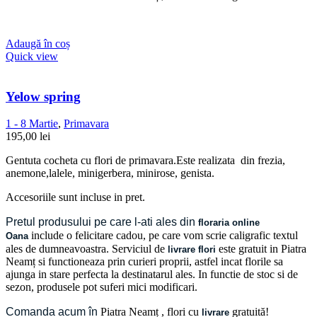
Adaugă în coș
Quick view
Yelow spring
1 - 8 Martie
,
Primavara
195,00
lei
Gentuta cocheta cu flori de primavara.Este realizata din frezia,
anemone,lalele, minigerbera, minirose, genista.
Accesoriile sunt incluse in pret.
Pretul produsului pe care l-ati ales din
floraria online
include o felicitare cadou, pe care vom scrie caligrafic textul
Oana
ales de dumneavoastra. Serviciul de
este gratuit in Piatra
livrare flori
Neamț si functioneaza prin curieri proprii, astfel incat florile sa
ajunga in stare perfecta la destinatarul ales. In functie de stoc si de
sezon, produsele pot suferi mici modificari.
Comanda acum în
Piatra Neamț
, flori cu
gratuită!
livrare