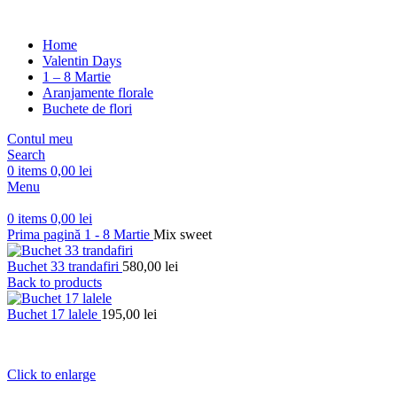
Home
Valentin Days
1 – 8 Martie
Aranjamente florale
Buchete de flori
Contul meu
Search
0
items
0,00
lei
Menu
0
items
0,00
lei
Prima pagină
1 - 8 Martie
Mix sweet
Buchet 33 trandafiri
580,00
lei
Back to products
Buchet 17 lalele
195,00
lei
Click to enlarge