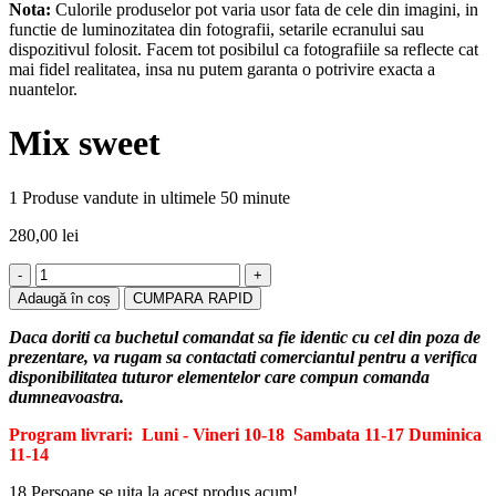
Nota:
Culorile produselor pot varia usor fata de cele din imagini, in
functie de luminozitatea din fotografii, setarile ecranului sau
dispozitivul folosit. Facem tot posibilul ca fotografiile sa reflecte cat
mai fidel realitatea, insa nu putem garanta o potrivire exacta a
nuantelor.
Mix sweet
1
Produse vandute in ultimele 50 minute
280,00
lei
Cantitate
Mix
Adaugă în coș
CUMPARA RAPID
sweet
Daca doriti ca buchetul comandat sa fie identic cu cel din poza de
prezentare, va rugam sa contactati comerciantul pentru a verifica
disponibilitatea tuturor elementelor care compun comanda
dumneavoastra.
Program livrari: Luni - Vineri 10-18
Sambata 11-17
Duminica
11-14
18
Persoane se uita la acest produs acum!