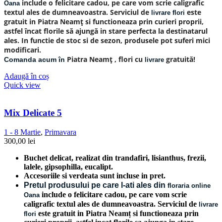
include o felicitare cadou, pe care vom scrie caligrafic
Oana
textul ales de dumneavoastra. Serviciul de
este
livrare flori
gratuit in Piatra Neamț si functioneaza prin curieri proprii,
astfel încat florile să ajungă in stare perfecta la destinatarul
ales. In functie de stoc si de sezon, produsele pot suferi mici
modificari.
Piatra Neamț
, flori cu
gratuită!
Comanda acum în
livrare
Adaugă în coș
Quick view
Mix Delicate 5
1 - 8 Martie
,
Primavara
300,00
lei
Buchet delicat, realizat din trandafiri, lisianthus, frezii,
lalele, gipsophilla, eucalipt.
Accesoriile si verdeata sunt incluse in pret.
Pretul produsului pe care l-ati ales din
floraria online
include o felicitare cadou, pe care vom scrie
Oana
caligrafic textul ales de dumneavoastra. Serviciul de
livrare
este gratuit in Piatra Neamț si functioneaza prin
flori