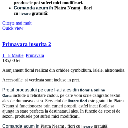
produsele pot suferi mici modificari.
Comanda acum în
Piatra Neamț , flori
cu
gratuită!
livrare
Citește mai mult
Quick view
Primavara insorita 2
1 - 8 Martie
,
Primavara
185,00
lei
Aranjament floral realizat din orhidee cymbidium, lalele, alstromelia.
Accesoriile si verdeata sunt incluse in pret.
Pretul produsului pe care l-ati ales din
floraria online
include o felicitare cadou, pe care vom scrie caligrafic textul
Oana
ales de dumneavoastra. Serviciul de
este gratuit in Piatra
livrare flori
Neamț si functioneaza prin curieri proprii, astfel incat florile sa
ajunga in stare perfecta la destinatarul ales. In functie de stoc si de
sezon, produsele pot suferi mici modificari.
Comanda acum în
Piatra Neamț
, flori cu
gratuită!
livrare