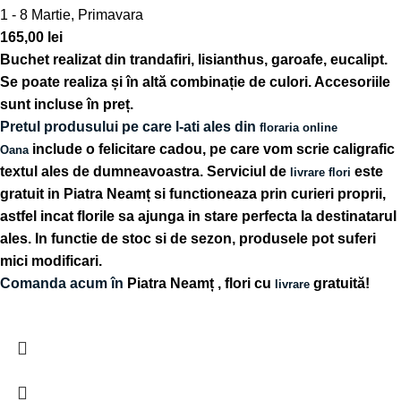
1 - 8 Martie
,
Primavara
165,00
lei
Buchet realizat din trandafiri, lisianthus, garoafe, eucalipt.
Se poate realiza și în altă combinație de culori. Accesoriile
sunt incluse în preț.
Pretul produsului pe care l-ati ales din
floraria online
include o felicitare cadou, pe care vom scrie caligrafic
Oana
textul ales de dumneavoastra. Serviciul de
este
livrare flori
gratuit in Piatra Neamț si functioneaza prin curieri proprii,
astfel incat florile sa ajunga in stare perfecta la destinatarul
ales. In functie de stoc si de sezon, produsele pot suferi
mici modificari.
Comanda acum în
Piatra Neamț
, flori cu
gratuită!
livrare