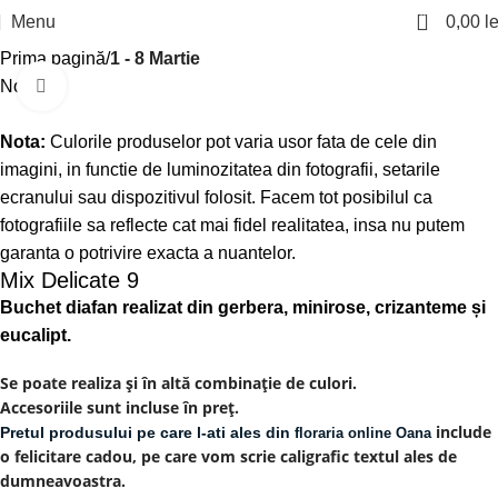
0
Menu
0,00
le
Prima pagină
1 - 8 Martie
Nou
Click to enlarge
Nota:
Culorile produselor pot varia usor fata de cele din
imagini, in functie de luminozitatea din fotografii, setarile
ecranului sau dispozitivul folosit. Facem tot posibilul ca
fotografiile sa reflecte cat mai fidel realitatea, insa nu putem
garanta o potrivire exacta a nuantelor.
Mix Delicate 9
Buchet diafan realizat din gerbera, minirose, crizanteme și
eucalipt.
Se poate realiza și în altă combinație de culori.
Accesoriile sunt incluse în preț.
include
Pretul produsului pe care l-ati ales din
floraria online Oana
o felicitare cadou, pe care vom scrie caligrafic textul ales de
dumneavoastra.