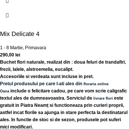
Mix Delicate 4
1 - 8 Martie
,
Primavara
290,00
lei
Buchet flori naturale, realizat din : doua feluri de trandafiri,
frezii, lalele, alstroemelia, eucalipt.
Accesoriile si verdeata sunt incluse in pret.
Pretul produsului pe care l-ati ales din
floraria online
include o felicitare cadou, pe care vom scrie caligrafic
Oana
textul ales de dumneavoastra. Serviciul de
este
livrare flori
gratuit in Piatra Neamț si functioneaza prin curieri proprii,
astfel incat florile sa ajunga in stare perfecta la destinatarul
ales. In functie de stoc si de sezon, produsele pot suferi
mici modificari.