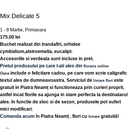
Mix Delicate 5
1 - 8 Martie
,
Primavara
175,00
lei
Buchet realizat din trandafiri, orhidee
cymbidium,alstroemelia, eucalipt.
Accesoriile si verdeata sunt incluse in pret.
Pretul produsului pe care l-ati ales din
floraria online
include o felicitare cadou, pe care vom scrie caligrafic
Oana
textul ales de dumneavoastra. Serviciul de
este
livrare flori
gratuit in Piatra Neamț si functioneaza prin curieri proprii,
astfel incat florile sa ajunga in stare perfecta la destinatarul
ales. In functie de stoc si de sezon, produsele pot suferi
mici modificari.
Comanda acum în
Piatra Neamț
, flori cu
gratuită!
livrare