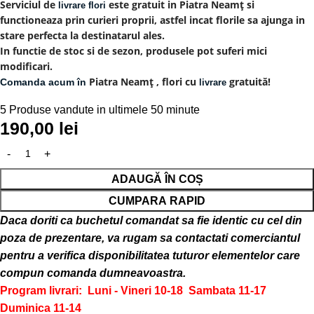
Serviciul de
este gratuit in Piatra Neamț si
livrare flori
functioneaza prin curieri proprii, astfel incat florile sa ajunga in
stare perfecta la destinatarul ales.
In functie de stoc si de sezon, produsele pot suferi mici
modificari.
Piatra Neamț , flori cu
gratuită!
Comanda acum în
livrare
5
Produse vandute in ultimele 50 minute
190,00
lei
ADAUGĂ ÎN COȘ
CUMPARA RAPID
Daca doriti ca buchetul comandat sa fie identic cu cel din
poza de prezentare, va rugam sa contactati comerciantul
pentru a verifica disponibilitatea tuturor elementelor care
compun comanda dumneavoastra.
Program livrari: Luni - Vineri 10-18
Sambata 11-17
Duminica 11-14