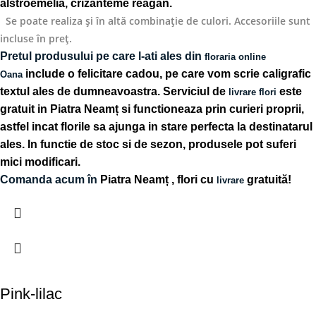
alstroemelia, crizanteme reagan.
Se poate realiza și în altă combinație de culori. Accesoriile sunt
incluse în preț.
Pretul produsului pe care l-ati ales din
floraria online
include o felicitare cadou, pe care vom scrie caligrafic
Oana
textul ales de dumneavoastra. Serviciul de
este
livrare flori
gratuit in Piatra Neamț si functioneaza prin curieri proprii,
astfel incat florile sa ajunga in stare perfecta la destinatarul
ales. In functie de stoc si de sezon, produsele pot suferi
mici modificari.
Comanda acum în
Piatra Neamț
, flori cu
gratuită!
livrare
Pink-lilac