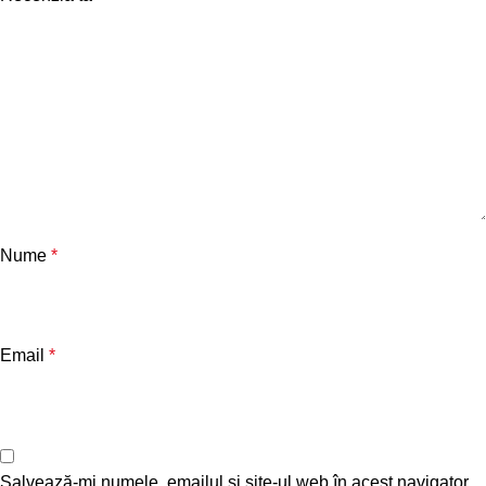
Nume
*
Email
*
Salvează-mi numele, emailul și site-ul web în acest navigator