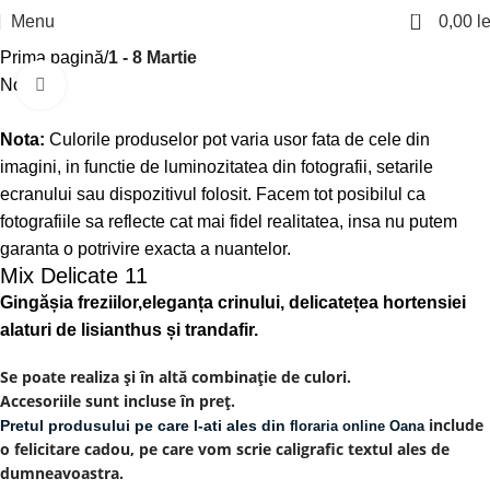
0
Menu
0,00
le
Prima pagină
1 - 8 Martie
Nou
Click to enlarge
Nota:
Culorile produselor pot varia usor fata de cele din
imagini, in functie de luminozitatea din fotografii, setarile
ecranului sau dispozitivul folosit. Facem tot posibilul ca
fotografiile sa reflecte cat mai fidel realitatea, insa nu putem
garanta o potrivire exacta a nuantelor.
Mix Delicate 11
Gingășia freziilor,eleganța crinului, delicatețea hortensiei
alaturi de lisianthus și trandafir.
Se poate realiza și în altă combinație de culori.
Accesoriile sunt incluse în preț.
include
Pretul produsului pe care l-ati ales din
floraria online Oana
o felicitare cadou, pe care vom scrie caligrafic textul ales de
dumneavoastra.