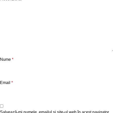
Nume
*
Email
*
Salvează-mi numele, emailul și site-ul web în acest navigator