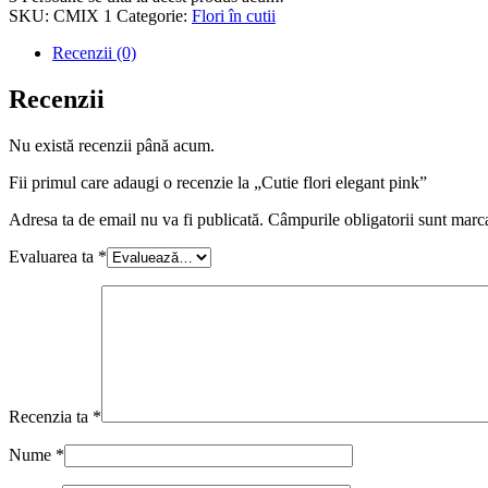
SKU:
CMIX 1
Categorie:
Flori în cutii
Recenzii (0)
Recenzii
Nu există recenzii până acum.
Fii primul care adaugi o recenzie la „Cutie flori elegant pink”
Adresa ta de email nu va fi publicată.
Câmpurile obligatorii sunt marc
Evaluarea ta
*
Recenzia ta
*
Nume
*