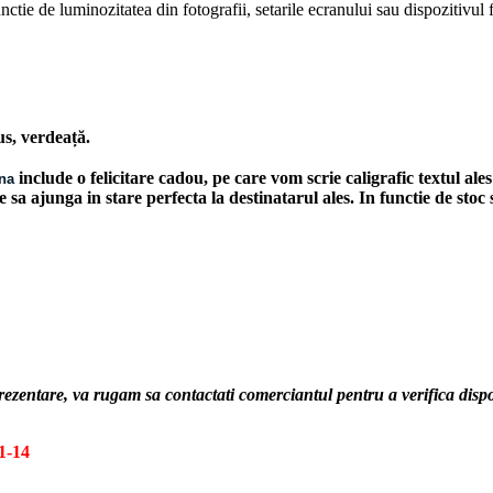
ctie de luminozitatea din fotografii, setarile ecranului sau dispozitivul fo
us, verdeață.
include o felicitare cadou, pe care vom scrie caligrafic textul a
ana
le sa ajunga in stare perfecta la destinatarul ales. In functie de stoc
!
prezentare, va rugam sa contactati comerciantul pentru a verifica di
1-14