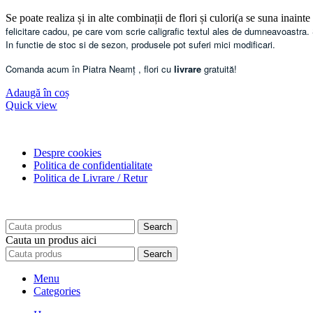
Se poate realiza și in alte combinații de flori și culori(a se suna inainte
felicitare cadou, pe care vom scrie caligrafic textul ales de dumneavoastra.
In functie de stoc si de sezon, produsele pot suferi mici modificari.
Comanda acum în
Piatra Neamț
, flori cu
livrare
gratuită!
Adaugă în coș
Quick view
Despre cookies
Politica de confidentialitate
Politica de Livrare / Retur
Search
Cauta un produs aici
Search
Menu
Categories