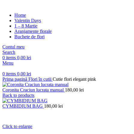
Home
Valentin Days
1 – 8 Martie
Aranjamente florale
Buchete de flori
Contul meu
Search
0
items
0,00
lei
Menu
0
items
0,00
lei
Prima pagină
Flori în cutii
Cutie flori elegant pink
Coronita Craciun lucrata manual
180,00
lei
Back to products
CYMBIDIUM BAG
180,00
lei
Click to enlarge