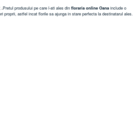
Pretul produsului pe care l-ati ales din
floraria online Oana
include o
 .
 proprii, astfel incat florile sa ajunga in stare perfecta la destinatarul ales.