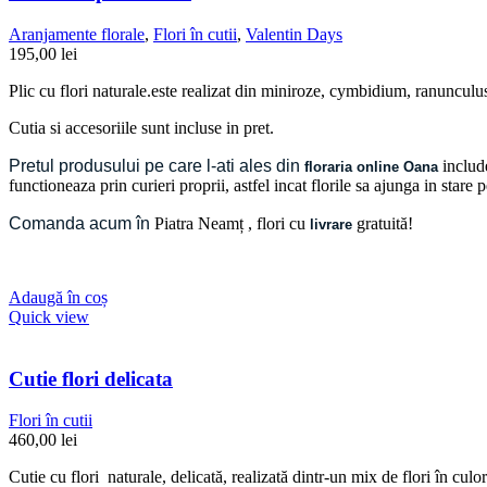
Aranjamente florale
,
Flori în cutii
,
Valentin Days
195,00
lei
Plic cu flori naturale.este realizat din miniroze, cymbidium, ranunculu
Cutia si accesoriile sunt incluse in pret.
Pretul produsului pe care l-ati ales din
include
floraria online Oana
functioneaza prin curieri proprii, astfel incat florile sa ajunga in stare
Comanda acum în
Piatra Neamț
, flori cu
gratuită!
livrare
Adaugă în coș
Quick view
Cutie flori delicata
Flori în cutii
460,00
lei
Cutie cu flori naturale, delicată, realizată dintr-un mix de flori în cul