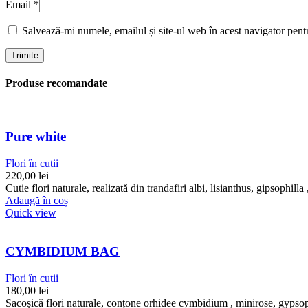
Email
*
Salvează-mi numele, emailul și site-ul web în acest navigator pent
Produse recomandate
Pure white
Flori în cutii
220,00
lei
Cutie flori naturale, realizată din trandafiri albi, lisianthus, gipsophill
Adaugă în coș
Quick view
CYMBIDIUM BAG
Flori în cutii
180,00
lei
Sacoșică flori naturale, conțone orhidee cymbidium , minirose, gypsophi