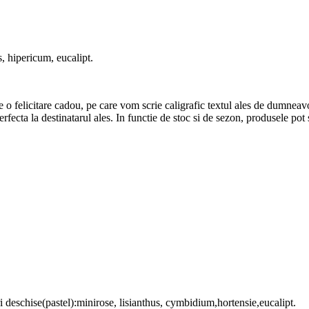
s, hipericum, eucalipt.
 o felicitare cadou, pe care vom scrie caligrafic textul ales de dumneav
 perfecta la destinatarul ales. In functie de stoc si de sezon, produsele pot
ori deschise(pastel):minirose, lisianthus, cymbidium,hortensie,eucalipt.