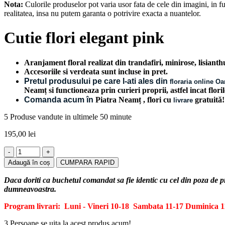
Nota:
Culorile produselor pot varia usor fata de cele din imagini, in fun
realitatea, insa nu putem garanta o potrivire exacta a nuantelor.
Cutie flori elegant pink
Aranjament floral realizat din trandafiri, minirose, lisianth
Accesoriile si verdeata sunt incluse in pret.
Pretul produsului pe care l-ati ales din
floraria online O
Neamț si functioneaza prin curieri proprii, astfel incat flori
Comanda acum în
Piatra Neamț
, flori cu
gratuită
livrare
5
Produse vandute in ultimele 50 minute
195,00
lei
Cantitate
Cutie
Adaugă în coș
CUMPARA RAPID
flori
elegant
Daca doriti ca buchetul comandat sa fie identic cu cel din poza de 
pink
dumneavoastra.
Program livrari: Luni - Vineri 10-18
Sambata 11-17
Duminica 1
3
Persoane se uita la acest produs acum!