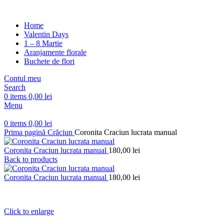
Home
Valentin Days
1 – 8 Martie
Aranjamente florale
Buchete de flori
Contul meu
Search
0
items
0,00
lei
Menu
0
items
0,00
lei
Prima pagină
Crăciun
Coronita Craciun lucrata manual
Coronita Craciun lucrata manual
180,00
lei
Back to products
Coronita Craciun lucrata manual
180,00
lei
Click to enlarge