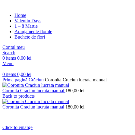
Home
Valentin Days
1 – 8 Martie
Aranjamente florale
Buchete de flori
Contul meu
Search
0
items
0,00
lei
Menu
0
items
0,00
lei
Prima pagină
Crăciun
Coronita Craciun lucrata manual
Coronita Craciun lucrata manual
180,00
lei
Back to products
Coronita Craciun lucrata manual
180,00
lei
Click to enlarge