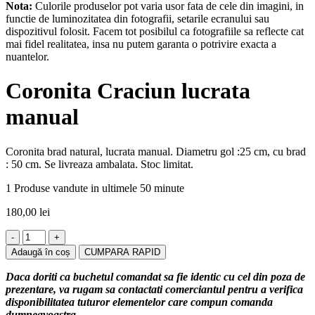
Nota:
Culorile produselor pot varia usor fata de cele din imagini, in
functie de luminozitatea din fotografii, setarile ecranului sau
dispozitivul folosit. Facem tot posibilul ca fotografiile sa reflecte cat
mai fidel realitatea, insa nu putem garanta o potrivire exacta a
nuantelor.
Coronita Craciun lucrata
manual
Coronita brad natural, lucrata manual. Diametru gol :25 cm, cu brad
: 50 cm. Se livreaza ambalata. Stoc limitat.
1
Produse vandute in ultimele 50 minute
180,00
lei
Cantitate
Coronita
Adaugă în coș
CUMPARA RAPID
Craciun
lucrata
Daca doriti ca buchetul comandat sa fie identic cu cel din poza de
manual
prezentare, va rugam sa contactati comerciantul pentru a verifica
disponibilitatea tuturor elementelor care compun comanda
dumneavoastra.