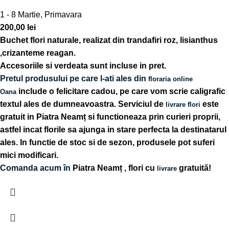
1 - 8 Martie
,
Primavara
200,00
lei
Buchet flori naturale, realizat din trandafiri roz, lisianthus
,crizanteme reagan.
Accesoriile si verdeata sunt incluse in pret.
Pretul produsului pe care l-ati ales din
floraria online
include o felicitare cadou, pe care vom scrie caligrafic
Oana
textul ales de dumneavoastra. Serviciul de
este
livrare flori
gratuit in Piatra Neamț si functioneaza prin curieri proprii,
astfel incat florile sa ajunga in stare perfecta la destinatarul
ales. In functie de stoc si de sezon, produsele pot suferi
mici modificari.
Comanda acum în
Piatra Neamț , flori cu
gratuită!
livrare