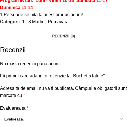
Program livrari: Luni - Vineri 10-18
Sambata 11-17
Duminica 11-14
1
Persoane se uita la acest produs acum!
Categorii:
1 - 8 Martie
,
Primavara
RECENZII (0)
Recenzii
Nu există recenzii până acum.
Fii primul care adaugi o recenzie la „Buchet 5 lalele”
Adresa ta de email nu va fi publicată.
Câmpurile obligatorii sunt
marcate cu
*
Evaluarea ta
*