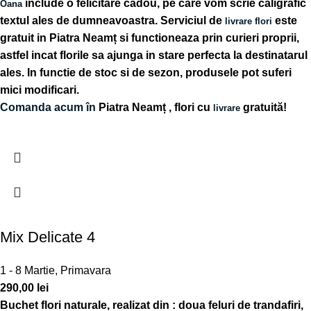
include o felicitare cadou, pe care vom scrie caligrafic
Oana
textul ales de dumneavoastra. Serviciul de
este
livrare flori
gratuit in Piatra Neamț si functioneaza prin curieri proprii,
astfel incat florile sa ajunga in stare perfecta la destinatarul
ales. In functie de stoc si de sezon, produsele pot suferi
mici modificari.
Comanda acum în
Piatra Neamț
, flori cu
gratuită!
livrare
Mix Delicate 4
1 - 8 Martie
,
Primavara
290,00
lei
Buchet flori naturale, realizat din : doua feluri de trandafiri,