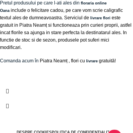
Pretul produsului pe care l-ati ales din
floraria online
include o felicitare cadou, pe care vom scrie caligrafic
Oana
textul ales de dumneavoastra. Serviciul de
este
livrare flori
gratuit in Piatra Neamț si functioneaza prin curieri proprii, astfel
incat florile sa ajunga in stare perfecta la destinatarul ales. In
functie de stoc si de sezon, produsele pot suferi mici
modificari.
Comanda acum în
Piatra Neamț
, flori cu
gratuită!
livrare
DESPRE COOKIES
POLITICA DE CONFIDENTIALITATE