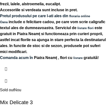
frezii, lalele, alstroemelia, eucalipt.
Accesoriile si verdeata sunt incluse in pret.
Pretul produsului pe care l-ati ales din
floraria online
include o felicitare cadou, pe care vom scrie caligrafic
Oana
textul ales de dumneavoastra. Serviciul de
este
livrare flori
gratuit in Piatra Neamț si functioneaza prin curieri proprii,
astfel incat florile sa ajunga in stare perfecta la destinatarul
ales. In functie de stoc si de sezon, produsele pot suferi
mici modificari.
Comanda acum în
Piatra Neamț
, flori cu
gratuită!
livrare
Sold out
Nou
Mix Delicate 3