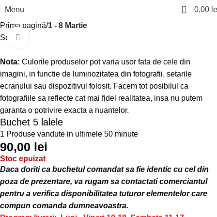
0
Menu
0,00
le
Prima pagină
1 - 8 Martie
Sold out
Click to enlarge
Nota:
Culorile produselor pot varia usor fata de cele din
imagini, in functie de luminozitatea din fotografii, setarile
ecranului sau dispozitivul folosit. Facem tot posibilul ca
fotografiile sa reflecte cat mai fidel realitatea, insa nu putem
garanta o potrivire exacta a nuantelor.
Buchet 5 lalele
1
Produse vandute in ultimele 50 minute
90,00
lei
Stoc epuizat
Daca doriti ca buchetul comandat sa fie identic cu cel din
poza de prezentare, va rugam sa contactati comerciantul
pentru a verifica disponibilitatea tuturor elementelor care
compun comanda dumneavoastra.