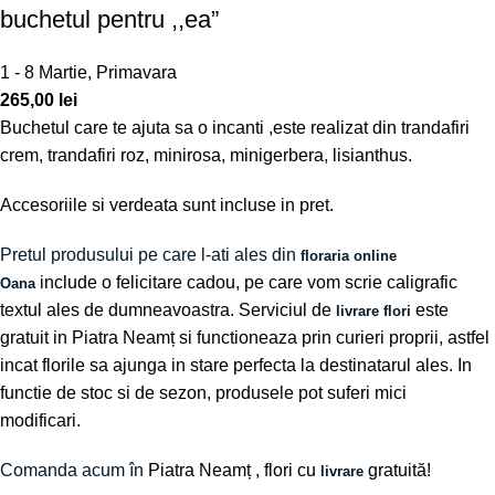
buchetul pentru ,,ea”
1 - 8 Martie
,
Primavara
265,00
lei
Buchetul care te ajuta sa o incanti ,este realizat din trandafiri
crem, trandafiri roz, minirosa, minigerbera, lisianthus.
Accesoriile si verdeata sunt incluse in pret.
Pretul produsului pe care l-ati ales din
floraria online
include o felicitare cadou, pe care vom scrie caligrafic
Oana
textul ales de dumneavoastra. Serviciul de
este
livrare flori
gratuit in Piatra Neamț si functioneaza prin curieri proprii, astfel
incat florile sa ajunga in stare perfecta la destinatarul ales. In
functie de stoc si de sezon, produsele pot suferi mici
modificari.
Comanda acum în
Piatra Neamț
, flori cu
gratuită!
livrare