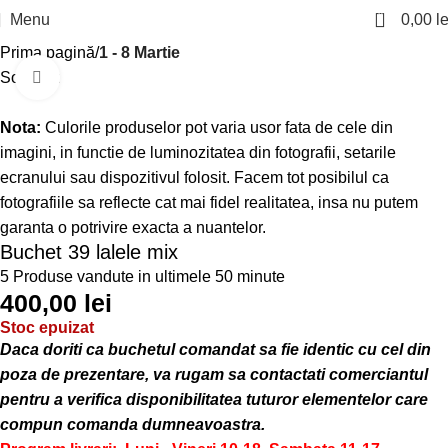
0
Menu
0,00
le
Prima pagină
1 - 8 Martie
Sold out
Click to enlarge
Nota:
Culorile produselor pot varia usor fata de cele din
imagini, in functie de luminozitatea din fotografii, setarile
ecranului sau dispozitivul folosit. Facem tot posibilul ca
fotografiile sa reflecte cat mai fidel realitatea, insa nu putem
garanta o potrivire exacta a nuantelor.
Buchet 39 lalele mix
5
Produse vandute in ultimele 50 minute
400,00
lei
Stoc epuizat
Daca doriti ca buchetul comandat sa fie identic cu cel din
poza de prezentare, va rugam sa contactati comerciantul
pentru a verifica disponibilitatea tuturor elementelor care
compun comanda dumneavoastra.