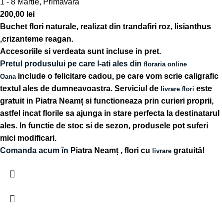
1 - 8 Martie
,
Primavara
200,00
lei
Buchet flori naturale, realizat din trandafiri roz, lisianthus
,crizanteme reagan.
Accesoriile si verdeata sunt incluse in pret.
Pretul produsului pe care l-ati ales din
floraria online
include o felicitare cadou, pe care vom scrie caligrafic
Oana
textul ales de dumneavoastra. Serviciul de
este
livrare flori
gratuit in Piatra Neamț si functioneaza prin curieri proprii,
astfel incat florile sa ajunga in stare perfecta la destinatarul
ales. In functie de stoc si de sezon, produsele pot suferi
mici modificari.
Comanda acum în
Piatra Neamț , flori cu
gratuită!
livrare