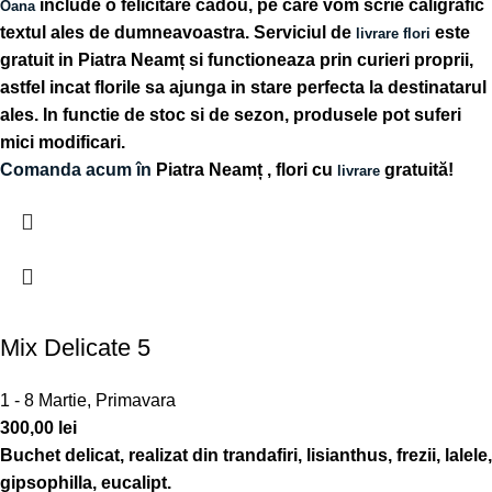
include o felicitare cadou, pe care vom scrie caligrafic
Oana
textul ales de dumneavoastra. Serviciul de
este
livrare flori
gratuit in Piatra Neamț si functioneaza prin curieri proprii,
astfel incat florile sa ajunga in stare perfecta la destinatarul
ales. In functie de stoc si de sezon, produsele pot suferi
mici modificari.
Comanda acum în
Piatra Neamț
, flori cu
gratuită!
livrare
Mix Delicate 5
1 - 8 Martie
,
Primavara
300,00
lei
Buchet delicat, realizat din trandafiri, lisianthus, frezii, lalele,
gipsophilla, eucalipt.