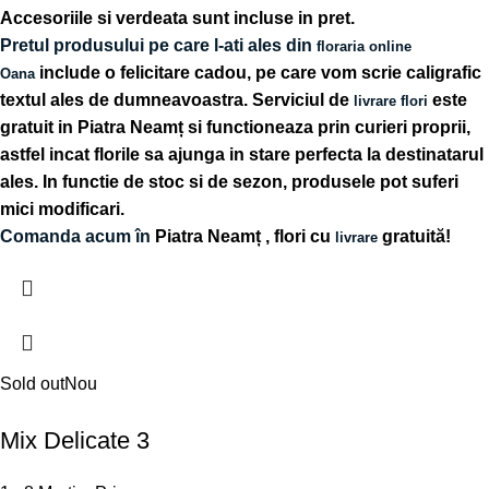
Accesoriile si verdeata sunt incluse in pret.
Pretul produsului pe care l-ati ales din
floraria online
include o felicitare cadou, pe care vom scrie caligrafic
Oana
textul ales de dumneavoastra. Serviciul de
este
livrare flori
gratuit in Piatra Neamț si functioneaza prin curieri proprii,
astfel incat florile sa ajunga in stare perfecta la destinatarul
ales. In functie de stoc si de sezon, produsele pot suferi
mici modificari.
Comanda acum în
Piatra Neamț
, flori cu
gratuită!
livrare
Sold out
Nou
Mix Delicate 3